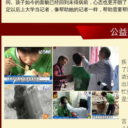
间。孩子如今的面貌已经回到未得病前，心态也更开朗了
定以后上大学当记者，像帮助她的记者一样，帮助需要帮
新
疾
了
农
出
忙
是
悲
言