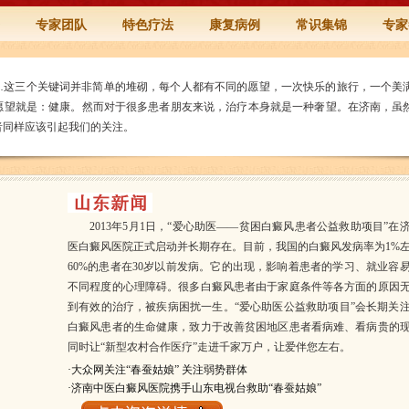
专家团队
特色疗法
康复病例
常识集锦
专家
…这三个关键词并非简单的堆砌，每个人都有不同的愿望，一次快乐的旅行，一个美
愿望就是：健康。然而对于很多患者朋友来说，治疗本身就是一种奢望。在济南，虽
者同样应该引起我们的关注。
2013年5月1日，“爱心助医——贫困白癜风患者公益救助项目”在
医白癜风医院正式启动并长期存在。目前，我国的白癜风发病率为1%
60%的患者在30岁以前发病。它的出现，影响着患者的学习、就业容
不同程度的心理障碍。很多白癜风患者由于家庭条件等各方面的原因
到有效的治疗，被疾病困扰一生。“爱心助医公益救助项目”会长期关
白癜风患者的生命健康，致力于改善贫困地区患者看病难、看病贵的
同时让“新型农村合作医疗”走进千家万户，让爱伴您左右。
·
大众网关注“春蚕姑娘” 关注弱势群体
·
济南中医白癜风医院携手山东电视台救助“春蚕姑娘”