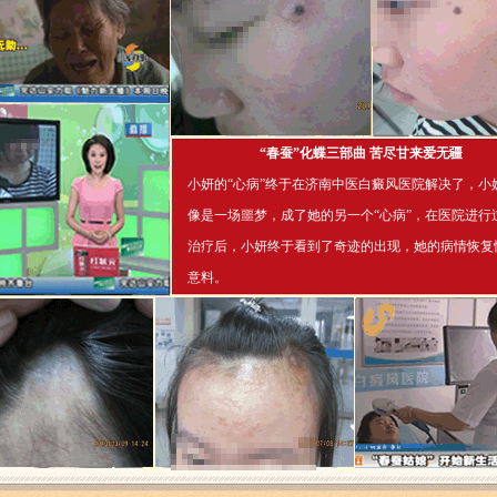
“春蚕”化蝶三部曲 苦尽甘来爱无疆
小妍的“心病”终于在济南中医白癜风医院解决了，小
像是一场噩梦，成了她的另一个“心病”，在医院进行
治疗后，小妍终于看到了奇迹的出现，她的病情恢复
意料。