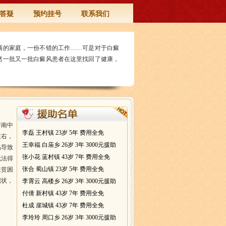
答疑
预约挂号
联系我们
满的家庭，一份不错的工作……可是对于白癜
然一批又一批白癜风患者在这里找回了健康，
济南中
李磊 王村镇 23岁 5年 费用全免
左右，
王幸福 白庙乡 26岁 3年 3000元援助
易导致
张小花 蓝村镇 43岁 7年 费用全免
无法得
张合 蜀山镇 23岁 5年 费用全免
注贫困
现状，
李霄云 高楼乡 26岁 3年 3000元援助
付倩 新村镇 43岁 7年 费用全免
杜成 崖城镇 43岁 7年 费用全免
李玲玲 周口乡 26岁 3年 3000元援助