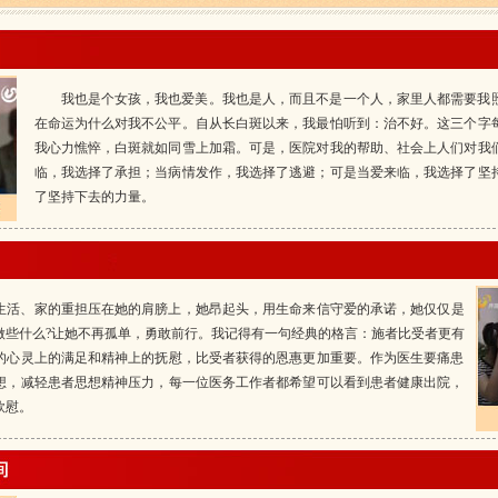
我也是个女孩，我也爱美。我也是人，而且不是一个人，家里人都需要我
在命运为什么对我不公平。自从长白斑以来，我最怕听到：治不好。这三个字
我心力憔悴，白斑就如同雪上加霜。可是，医院对我的帮助、社会上人们对我
临，我选择了承担；当病情发作，我选择了逃避；可是当爱来临，我选择了坚
了坚持下去的力量。
生活、家的重担压在她的肩膀上，她昂起头，用生命来信守爱的承诺，她仅仅是
做些什么?让她不再孤单，勇敢前行。我记得有一句经典的格言：施者比受者更有
的心灵上的满足和精神上的抚慰，比受者获得的恩惠更加重要。作为医生要痛患
想，减轻患者思想精神压力，每一位医务工作者都希望可以看到患者健康出院，
欣慰。