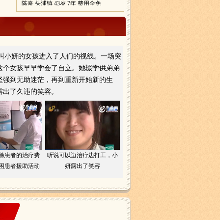
陈奇 头浦镇 43岁 7年 费用全免
张兰兰 小圩镇 43岁 7年 费用全免
位名叫小妍的女孩进入了人们的视线。一场突
这个女孩早早学会了自立。她辍学供弟弟
坚强到无助迷茫，再到重新开始新的生
露出了久违的笑容。
除患者的治疗费
听说可以边治疗边打工，小
困患者援助活动
妍露出了笑容