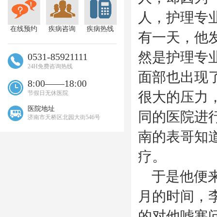
人，护理专
在线预约
疾病咨询
疾病热线
有一天，他
然是护理专
0531-85921111
24H免费咨询热线
面部也出现
8:00——18:00
很大的压力
节假日无休医院
医院地址
同的医院进
济南市天桥区北园大街546号
南的表哥知
疗。
于是他便来
月的时间，
的对他嘘寒