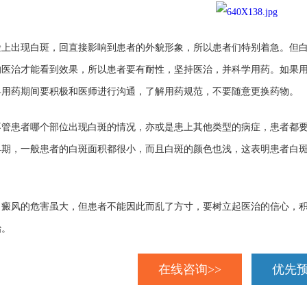
出现白斑，回直接影响到患者的外貌形象，所以患者们特别着急。但白
的医治才能看到效果，所以患者要有耐性，坚持医治，并科学用药。如果
早用药期间要积极和医师进行沟通，了解用药规范，不要随意更换药物。
患者哪个部位出现白斑的情况，亦或是患上其他类型的病症，患者都要
早期，一般患者的白斑面积都很小，而且白斑的颜色也浅，这表明患者白
风的危害虽大，但患者不能因此而乱了方寸，要树立起医治的信心，积
治。
在线咨询>>
优先预