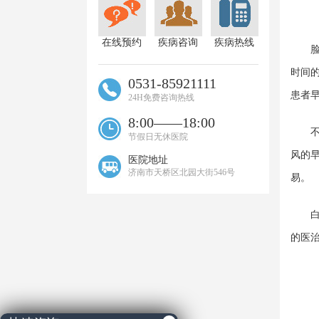
在线预约
疾病咨询
疾病热线
脸上
时间
0531-85921111
患者
24H免费咨询热线
8:00——18:00
不管
节假日无休医院
风的
医院地址
济南市天桥区北园大街546号
易。
白癜
的医