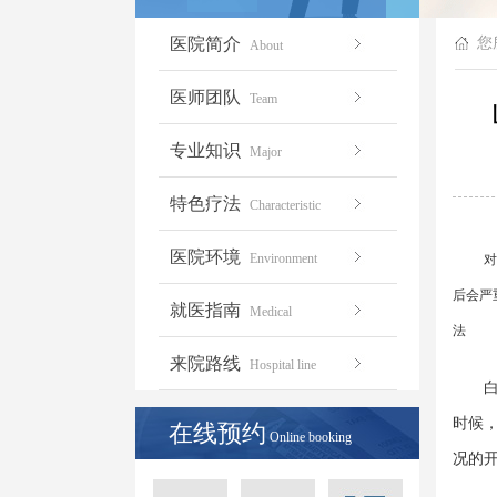
医院简介
您
About
医师团队
Team
专业知识
Major
特色疗法
Characteristic
医院环境
Environment
对于
后会严
就医指南
Medical
法
来院路线
Hospital line
白癜
时候
在线预约
Online booking
况的