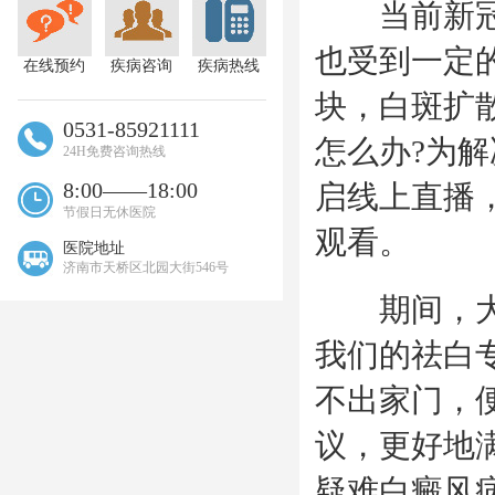
当前新冠肺
也受到一定
在线预约
疾病咨询
疾病热线
块，白斑扩
0531-85921111
怎么办?为
24H免费咨询热线
8:00——18:00
启线上直播
节假日无休医院
观看。
医院地址
济南市天桥区北园大街546号
期间，大家
我们的祛白
不出家门，
议，更好地
疑难白癜风