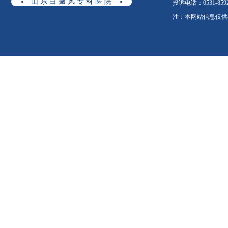
山 东 白 癜 风 专 科 医 院
投诉电话：0531-8592
注：本网站信息仅供