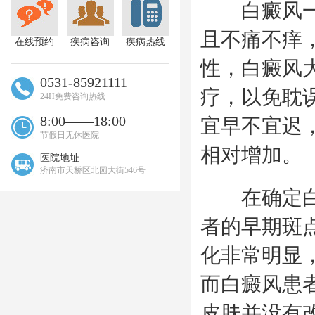
白癜风一般
且不痛不痒
在线预约
疾病咨询
疾病热线
性，白癜风
0531-85921111
疗，以免耽
24H免费咨询热线
8:00——18:00
宜早不宜迟
节假日无休医院
相对增加。
医院地址
济南市天桥区北园大街546号
在确定白癜
者的早期斑
化非常明显
而白癜风患
皮肤并没有