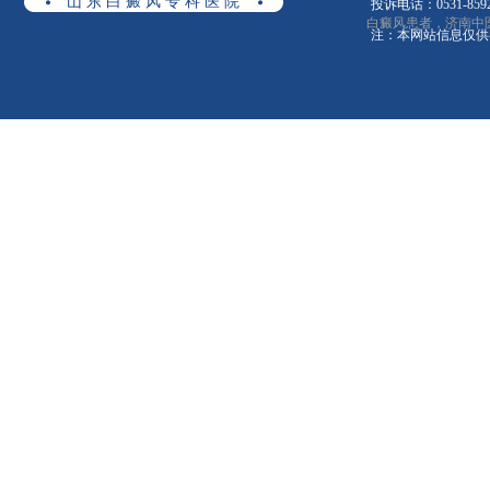
山 东 白 癜 风 专 科 医 院
投诉电话：0531-8592
白癜风患者，济南中
注：本网站信息仅供