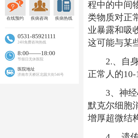
程中的中间
类物质对正
在线预约
疾病咨询
疾病热线
业暴露和吸
0531-85921111
这可能与某
24H免费咨询热线
8:00——18:00
2.、自身
节假日无休医院
医院地址
正常人的10-
济南市天桥区北园大街546号
3、神经心
默克尔细胞
增厚超微结
4.、遗传