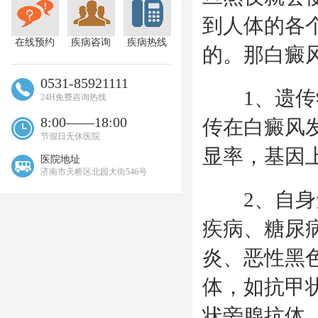
到人体的各
在线预约
疾病咨询
疾病热线
的。那白癜
0531-85921111
1、遗传学
24H免费咨询热线
8:00——18:00
传在白癜风
节假日无休医院
显率，基因
医院地址
济南市天桥区北园大街546号
2、自身免
疾病、糖尿
炎、恶性黑
体，如抗甲
状旁腺抗体