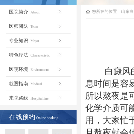
医院简介
您所在的位置：
山东白
About
医师团队
Team
专业知识
Major
特色疗法
Characteristic
白癜风的出
医院环境
Environment
息时间是容
就医指南
Medical
所以熬夜是
来院路线
Hospital line
化学介质可
在线预约
用，大家忙
Online booking
旦熬夜就会