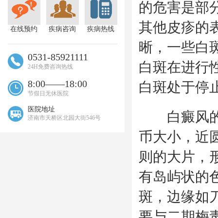
的危害是部
其他皮疹的
在线预约
疾病咨询
疾病热线
晰，一些白
0531-85921111
白斑在进行
24H免费咨询热线
8:00——18:00
白斑处于停
节假日无休医院
医院地址
白癜风的白
济南市天桥区北园大街546号
币大小，近
则的大片，
有岛屿状的
斑，边缘如
要与二期梅