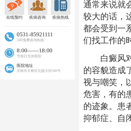
通常来说就
较大的话，
在线预约
疾病咨询
疾病热线
都会受到一
0531-85921111
们找工作的
24H免费咨询热线
8:00——18:00
白癜风对于
节假日无休医院
医院地址
的容貌造成
济南市天桥区北园大街546号
视与嘲笑，
危害，有的
的迹象。患
抑郁症、自