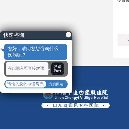
使白
快速咨询
您好，请问您想咨询什么
疾病呢？
发送
Enter
免费回电
山 东 白 癜 风 专 科 医 院