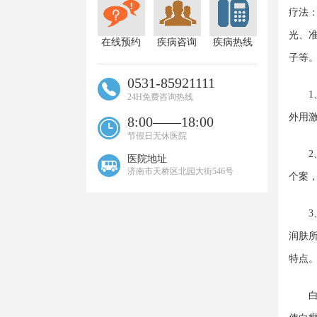
疗法
光、
在线预约
疾病咨询
疾病热线
子等
0531-85921111
1、
24H免费咨询热线
外用激
8:00——18:00
节假日无休医院
2、
医院地址
济南市天桥区北园大街546号
个案
3、
润肤
特点
白癜