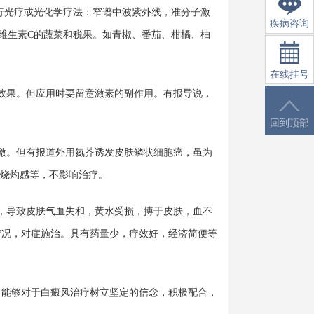
行光疗或光化学疗法：窄谱中波紫外线，准分子激
疾病咨询
维生素C的蔬菜和税果。如青椒、番茄、柑橘、柚
在线挂号
效果。但应用时要留意激素的副作用。有报导说，
回到顶部
激。但有报道外用氮芥诱发皮肤鳞状细胞癌，虽为
、烧灼感等，不影响治疗。
，导致皮肤气血失和，黄水受损，搏于皮肤，血不
情况，对症施治。具有药量少，疗效好，经济简便等
能够对于白癜风治疗树立坚定的信念，积极配合，