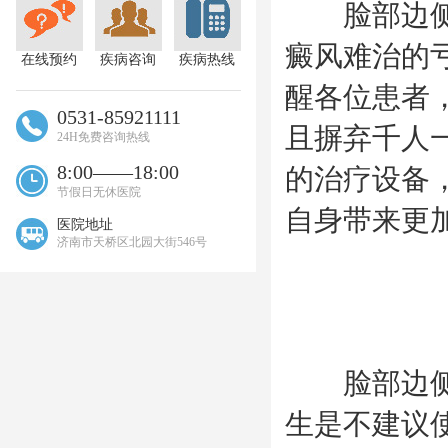
脸部边侧型
癜风难治的
在线预约
疾病咨询
疾病热线
醒各位患者
0531-85921111
且摒弃千人
24H免费咨询热线
8:00——18:00
的治疗设备
节假日无休医院
自身带来更
医院地址
济南市天桥区北园大街546号
脸部边侧型
生是不建议