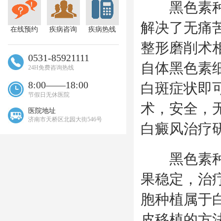
黑色素种植
解决了无痛
在线预约
疾病咨询
疾病热线
整形磨削术
0531-85921111
自体黑色素细
24H免费咨询热线
8:00——18:00
白斑症状即
节假日无休医院
术，安全，
医院地址
济南市天桥区北园大街546号
白癜风治疗
黑色素种植
果稳定，治
胞种植属于
皮移植的方