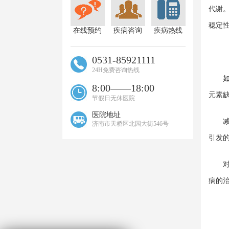
代谢
稳定
在线预约
疾病咨询
疾病热线
0531-85921111
24H免费咨询热线
如果
8:00——18:00
元素
节假日无休医院
医院地址
减肥
济南市天桥区北园大街546号
引发
对于
病的