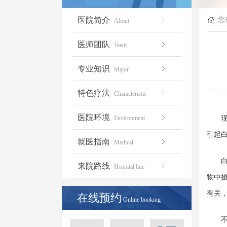
医院简介
您
About
医师团队
Team
专业知识
Major
特色疗法
Characteristic
医院环境
Environment
现代
引起白
就医指南
Medical
白癜
来院路线
Hospital line
物中
有关
在线预约
Online booking
不合