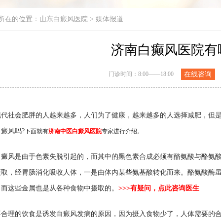
所在的位置：
山东白癜风医院
>
媒体报道
济南白癫风医院有
门诊时间：8:00——18:00
在线咨询
社会肥胖的人越来越多，人们为了健康，越来越多的人选择减肥，但是
癜风吗?
下面就有
济南中医白癜风医院
专家进行介绍。
风是由于色素失脱引起的，而其中的黑色素合成必须有酪氨酸与酪氨酸
摄取，经胃肠消化吸收人体，一是由体内某些氨基酸转化而来。酪氨酸酶
，而这些金属也是从各种食物中摄取的。
>>>
有疑问，点此咨询医生
理的饮食是诱发白癜风发病的原因，因为摄入食物少了，人体需要的合